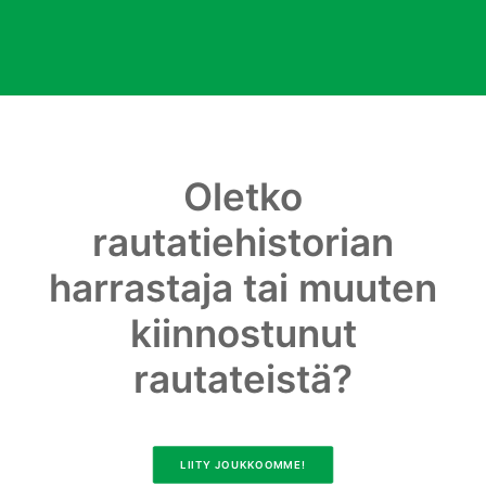
Oletko
rautatiehistorian
harrastaja tai muuten
kiinnostunut
rautateistä?
LIITY JOUKKOOMME!