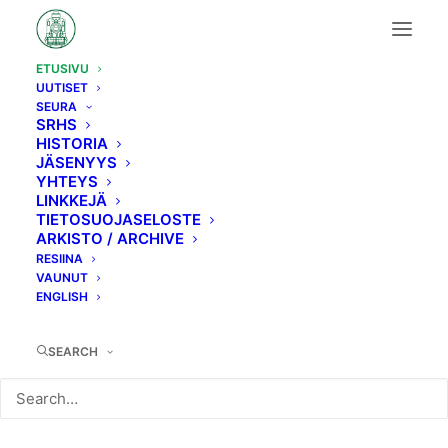
ETUSIVU
UUTISET
SEURA
SRHS
HISTORIA
Rautateitä
ja
niiden
JÄSENYYS
YHTEYS
LINKKEJÄ
historiaa
TIETOSUOJASELOSTE
ARKISTO / ARCHIVE
RESIINA
Jo vuodesta 1967
VAUNUT
ENGLISH
LIITY MUKAAN
SEARCH